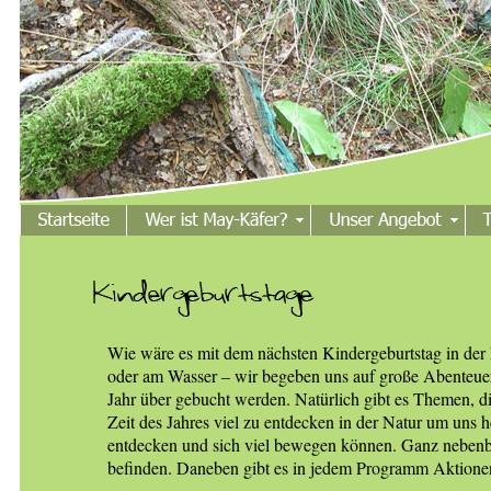
Wie wäre es mit dem nächsten Kindergeburtstag in der 
oder am Wasser – wir begeben uns auf große Abenteue
Jahr über gebucht werden. Natürlich gibt es Themen, die 
Zeit des Jahres viel zu entdecken in der Natur um uns h
entdecken und sich viel bewegen können. Ganz nebenbei l
befinden. Daneben gibt es in jedem Programm Aktionen,