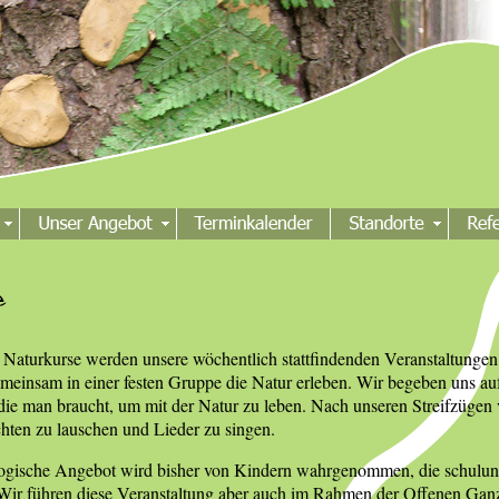
Naturkurse werden unsere wöchentlich stattfindenden Veranstaltungen 
meinsam in einer festen Gruppe die Natur erleben. Wir begeben uns a
 die man braucht, um mit der Natur zu leben. Nach unseren Streifzügen
ten zu lauschen und Lieder zu singen.
ogische Angebot wird bisher von Kindern wahrgenommen, die schulunab
 Wir führen diese Veranstaltung aber auch im Rahmen der Offenen Ganz